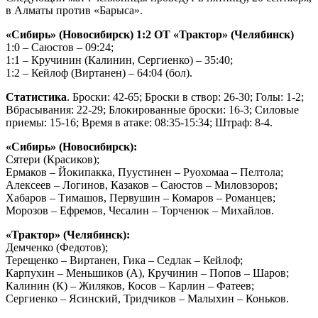
в Алматы против «Барыса».
«Сибирь» (Новосибирск) 1:2 ОТ «Трактор» (Челябинск)
1:0 – Саюстов – 09:24;
1:1 – Кручинин (Калинин, Сергиенко) – 35:40;
1:2 – Кейлоф (Виртанен) – 64:04 (бол).
Статистика
. Броски: 42-65; Броски в створ: 26-30; Голы: 1-2;
Вбрасывания: 22-29; Блокированные броски: 16-3; Силовые
приемы: 15-16; Время в атаке: 08:35-15:34; Штраф: 8-4.
«Сибирь» (Новосибирск):
Сятери (Красиков);
Ермаков – Йокипакка, Пуустинен – Руохомаа – Пелтола;
Алексеев – Логинов, Казаков – Саюстов – Миловзоров;
Хабаров – Тимашов, Первушин – Комаров – Романцев;
Морозов – Ефремов, Чесалин – Торченюк – Михайлов.
«Трактор» (Челябинск):
Демченко (Федотов);
Терещенко – Виртанен, Гика – Седлак – Кейлоф;
Карпухин – Меньшиков (А), Кручинин – Попов – Шаров;
Калинин (К) – Жиляков, Косов – Карлин – Фатеев;
Сергиенко – Ясинский, Тридчиков – Малыхин – Коньков.