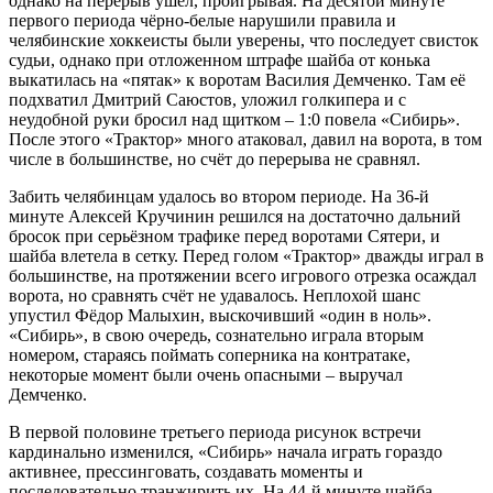
однако на перерыв ушёл, проигрывая. На десятой минуте
первого периода чёрно-белые нарушили правила и
челябинские хоккеисты были уверены, что последует свисток
судьи, однако при отложенном штрафе шайба от конька
выкатилась на «пятак» к воротам Василия Демченко. Там её
подхватил Дмитрий Саюстов, уложил голкипера и с
неудобной руки бросил над щитком – 1:0 повела «Сибирь».
После этого «Трактор» много атаковал, давил на ворота, в том
числе в большинстве, но счёт до перерыва не сравнял.
Забить челябинцам удалось во втором периоде. На 36-й
минуте Алексей Кручинин решился на достаточно дальний
бросок при серьёзном трафике перед воротами Сятери, и
шайба влетела в сетку. Перед голом «Трактор» дважды играл в
большинстве, на протяжении всего игрового отрезка осаждал
ворота, но сравнять счёт не удавалось. Неплохой шанс
упустил Фёдор Малыхин, выскочивший «один в ноль».
«Сибирь», в свою очередь, сознательно играла вторым
номером, стараясь поймать соперника на контратаке,
некоторые момент были очень опасными – выручал
Демченко.
В первой половине третьего периода рисунок встречи
кардинально изменился, «Сибирь» начала играть гораздо
активнее, прессинговать, создавать моменты и
последовательно транжирить их. На 44-й минуте шайба