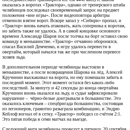
оказалась в воротах «Трактора», однако от тренерского штаба
челябинцев последовал своевременный запрос на предмет
положения «вне игры». После видеоповтора арбитры
отменили взятие ворот. Вскоре запал у «Сибири» пропал, и
«Трактор» вновь начать атаковать, жать соперника к воротам,
но забить также не удалось. А в самой концовке основного
времени Александр Шаров после толчка на борт оставил свою
команду в меньшинстве. «Трактор» отчаянно оборонялся,
спасал Василий Демченко, и игру удалось перевести в
овертайм, который начался так же при численном перевесе
хозяев льда.
В дополнительном периоде челябинцы выстояли в
меньшинстве, а после возвращения Шарова на лёд, Алексей
Кручинин выскакивал на ворота, но ему помешали забить в
последний момент. Этот момент остался без каких-либо
последствий. За минуту и 42 секунды до конца овертайма
Кручинин вновь оказался на льду, и судьи зафиксировали
нарушение – чёрно-белые доигрывали в большинстве. Это
оказалось ключевым – спецбригада большинства, состоящая
из легионеров, грамотно разыграла комбинацию, и Эндрю
Кейлоф вогнал её в сетку. «Трактор» победил со счётом 2:1.
Это пятая победа в семи матчах на выезде.
Следующий матч челябинцы проведут в пятницу, 20 сентября,