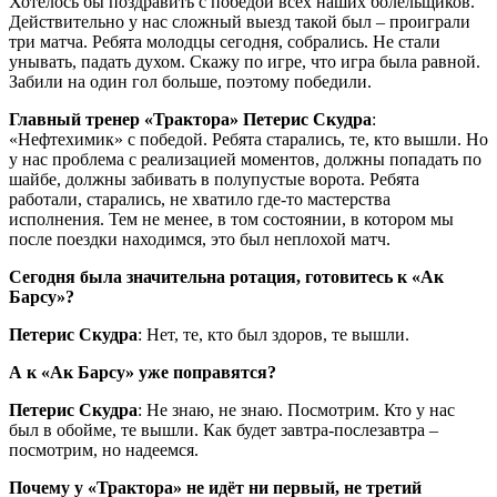
Хотелось бы поздравить с победой всех наших болельщиков.
Действительно у нас сложный выезд такой был – проиграли
три матча. Ребята молодцы сегодня, собрались. Не стали
унывать, падать духом. Скажу по игре, что игра была равной.
Забили на один гол больше, поэтому победили.
Главный тренер «Трактора» Петерис Скудра
:
«Нефтехимик» с победой. Ребята старались, те, кто вышли. Но
у нас проблема с реализацией моментов, должны попадать по
шайбе, должны забивать в полупустые ворота. Ребята
работали, старались, не хватило где-то мастерства
исполнения. Тем не менее, в том состоянии, в котором мы
после поездки находимся, это был неплохой матч.
Сегодня была значительна ротация, готовитесь к «Ак
Барсу»?
Петерис Скудра
: Нет, те, кто был здоров, те вышли.
А к «Ак Барсу» уже поправятся?
Петерис Скудра
: Не знаю, не знаю. Посмотрим. Кто у нас
был в обойме, те вышли. Как будет завтра-послезавтра –
посмотрим, но надеемся.
Почему у «Трактора» не идёт ни первый, не третий