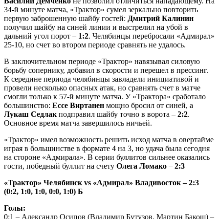
Василий Демченко
не позволил отличиться нападающему. На
34-й минуте матча, «Трактор» сумел зеркально повторить
первую заброшенную шайбу гостей:
Дмитрий Калинин
получил шайбу на синей линии и выстрелил на убой в
дальний угол порот –
1:2
. Челябинцы перебросали «Адмирал»
25-10, но счет во втором периоде сравнять не удалось.
В заключительном периоде «Трактор» навязывал силовую
борьбу сопернику, добавил в скорости и перешел в прессинг.
К середине периода челябинцы завладели инициативой и
провели несколько опасных атак, но сравнять счет в матче
смогли только к 57-й минуте матча. У «Трактора» сработало
большинство:
Ессе Виртанен
мощно бросил от синей, а
Лукаш Седлак
подправил шайбу точно в ворота –
2:2
.
Основное время матча завершилось ничьей.
«Трактор» имел возможность решить исход матча в овертайме
играя в большинстве в формате 4 на 3, но удача была сегодня
на стороне «Адмирала». В серии буллитов сильнее оказались
гости, победный буллит на счету
Олега Ломако
–
2:3
«Трактор» Челябинск
vs «Адмирал» Владивосток – 2:3
(0:2, 1:0, 1:0, 0:0, 1:0) Б
Голы:
0:1 – Александр Осипов (Владимир Бутузов, Мартин Бакош) –