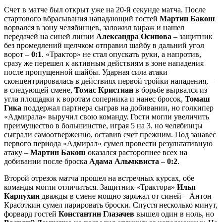
Счет в матче был открыт уже на 20-й секунде матча. После
стартового вбрасывания нападающий гостей
Мартин Бакош
ворвался в зону челябинцев, заложил вираж и нашел
передачей на синей линии
Александра Осипова
– защитник
без промедлений щелчком отправил шайбу в дальний угол
ворот –
0:1
. «Трактор» не стал опускать руки, а напротив,
сразу же перешел к активным действиям в зоне нападения
после пропущенной шайбы. Ударная сила атаки
сконцентрировалась в действиях первой тройки нападения, –
в следующей смене,
Томас
Кристиан
в борьбе вырвался из
угла площадки к воротам соперника и нанес бросок,
Томаш
Гика
поддержал партнера сыграв на добивании, но голкипер
«Адмирала» выручил свою команду. Гости могли увеличить
преимущество в большинстве, играя 5 на 3, но челябинцы
сыграли самоотверженно, оставив счет прежним. Под занавес
первого периода «Адмирал» сумел провести результативную
атаку –
Мартин Бакош
оказался расторопнее всех на
добивании после броска
Адама Альмквиста
–
0:2
.
Второй отрезок матча прошел на встречных курсах, обе
команды могли отличиться. Защитник «Трактора»
Илья
Карпухин
дважды в смене мощно заряжал от синей – Антон
Красоткин сумел парировать броски. Спустя несколько минут,
форвард гостей
Константин Глазачев
вышел один в ноль, но