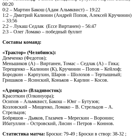
00:20
0:2 – Мартин Бакош (Адам Альмквист) – 19:22
1:2 – Дмитрий Калинин (Андрей Попов, Алексей Кручинин)
– 33:56
2:2 – Лукаш Седлак (Ессе Виртанен) – 56:47
2:3 – Олег Ломако – победный буллит
Составы команд:
«Трактор» (Челябинск):
Демченко (Федотов);
Меньшиков (А) – Виртанен, Томас – Седлак (А) – Гика;
Терещенко – Калинин (К), Кручинин – Попов – Кейлоф;
Бородкин – Карпухин, Шаров – Шолохов – Тертышный;
Гришаков – Ясинский, Коньков – Карлин – Косов.
«Адмирал» (Владивосток):
Красоткин (Олкинуора);
Осипов – Альмквист, Бакош – Юнг – Бутузов;
Козловский – Мищенко, Ломако – В. Стрельцов – А.
Стрельцов;
Бобряшов – Дьяков, Глазачев – Мерескин – Воронин;
Ибатуллин – Островский, Лисин – Петров – Коннов.
Статистика матча:
Броски: 79-49 ; Броски в створ: 38-32 ;