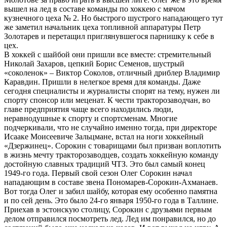
вышел на лед в составе команды по хоккею с мячом
кузнечного цеха № 2. Но быстрого шустрого нападающего тут
же заметил начальник цеха топливной аппаратуры Петр
Золотарев и перетащил приглянувшегося парнишку к себе в
цех.
В хоккей с шайбой они пришли все вместе: стремительный
Николай Захаров, цепкий Борис Семенов, шустрый
«соколенок» – Виктор Соколов, отличный дриблер Владимир
Каравдин. Пришли в нелегкое время для команды. Даже
сегодня специалисты и журналисты спорят на тему, нужен ли
спорту спонсор или меценат. К чести тракторозаводчан, во
главе предприятия чаще всего находились люди,
неравнодушные к спорту и спортсменам. Многие
подчеркивали, что не случайно именно тогда, при директоре
Исааке Моисеевиче Зальцмане, встал на ноги хоккейный
«Дзержинец». Сорокин с товарищами был призван воплотить
в жизнь мечту тракторозаводцев, создать хоккейную команду
достойную славных традиций ЧТЗ. Это был самый конец
1949-го года. Первый свой сезон Олег Сорокин начал
нападающим в составе звена Пономарев-Сорокин-Ахманаев.
Вот тогда Олег и забил шайбу, которая ему особенно памятна
и по сей день. Это было 24-го января 1950-го года в Таллине.
Приехав в эстонскую столицу, Сорокин с друзьями первым
делом отправился посмотреть лед. Лед им понравился, но до