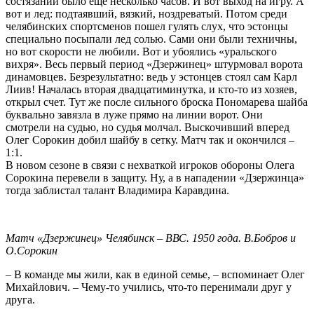
состязаний было еще несколько часов. И вот выход на игру. А
вот и лед: подтаявший, вязкий, ноздреватый. Потом среди
челябинских спортсменов пошел гулять слух, что эстонцы
специально посыпали лед солью. Сами они были техничны,
но вот скорости не любили. Вот и убоялись «уральского
вихря». Весь первый период «Дзержинец» штурмовал ворота
динамовцев. Безрезультатно: ведь у эстонцев стоял сам Карл
Лиив! Началась вторая двадцатиминутка, и кто-то из хозяев,
открыл счет. Тут же после сильного броска Пономарева шайба
буквально завязла в луже прямо на линии ворот. Они
смотрели на судью, но судья молчал. Выскочивший вперед
Олег Сорокин добил шайбу в сетку. Матч так и окончился –
1:1.
В новом сезоне в связи с нехваткой игроков обороны Олега
Сорокина перевели в защиту. Ну, а в нападении «Дзержинца»
тогда заблистал талант Владимира Каравдина.
Матч «Дзержинец» Челябинск – ВВС. 1950 года. В.Бобров и
О.Сорокин
– В команде мы жили, как в единой семье, – вспоминает Олег
Михайлович. – Чему-то учились, что-то перенимали друг у
друга.