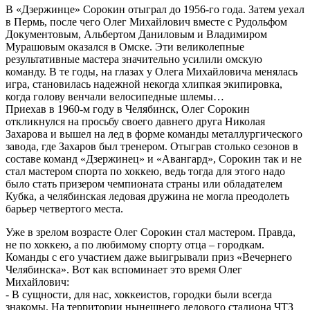
В «Дзержинце» Сорокин отыграл до 1956-го года. Затем уехал
в Пермь, после чего Олег Михайлович вместе с Рудольфом
Документовым, Альбертом Даниловым и Владимиром
Мурашовым оказался в Омске. Эти великолепные
результативные мастера значительно усилили омскую
команду. В те годы, на глазах у Олега Михайловича менялась
игра, становилась надежной некогда хлипкая экипировка,
когда голову венчали велосипедные шлемы…
Приехав в 1960-м году в Челябинск, Олег Сорокин
откликнулся на просьбу своего давнего друга Николая
Захарова и вышел на лед в форме команды металлургического
завода, где Захаров был тренером. Отыграв столько сезонов в
составе команд «Дзержинец» и «Авангард», Сорокин так и не
стал мастером спорта по хоккею, ведь тогда для этого надо
было стать призером чемпионата страны или обладателем
Кубка, а челябинская ледовая дружина не могла преодолеть
барьер четвертого места.
Уже в зрелом возрасте Олег Сорокин стал мастером. Правда,
не по хоккею, а по любимому спорту отца – городкам.
Команды с его участием даже выигрывали приз «Вечернего
Челябинска». Вот как вспоминает это время Олег
Михайлович:
- В сущности, для нас, хоккеистов, городки были всегда
знакомы. На территории нынешнего ледового стадиона ЧТЗ