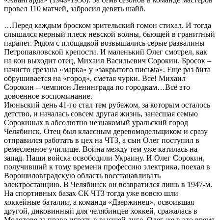
провел 110 матчей, забросил девять шайб.
…Перед каждым броском зрительский гомон стихал. И тогда
слышался мерный плеск невской волны, бьющей в гранитный
парапет. Рядом с площадкой возвышались серые развалины
Петропавловской крепости. И маленький Олег смотрел, как
на кон выходит отец, Михаил Васильевич Сорокин. Бросок –
начисто срезана «марка» у «закрытого письма». Еще раз бита
обрушивается на «город», сметая чурки. Все! Михаил
Сорокин – чемпион Ленинграда по городкам…Всё это
довоенное воспоминание.
Июньский день 41-го стал тем рубежом, за которым осталось
детство, и началась совсем другая жизнь, занесшая семью
Сорокиных в абсолютно незнакомый уральский город
Челябинск. Отец был классным деревомодельщиком и сразу
отправился работать в цех на ЧТЗ, а сын Олег поступил в
ремесленное училище. Война между тем уже катилась на
запад. Наши войска освободили Украину. И Олег Сорокин,
получивший к тому времени профессию электрика, поехал в
Ворошиловградскую область восстанавливать
электростанцию. В Челябинск он возвратился лишь в 1947-м.
На спортивных базах СК ЧТЗ тогда уже вовсю шли
хоккейные баталии, а команда «Дзержинец», освоившая
другой, диковинный для челябинцев хоккей, сражалась в
Молотове за право играть в высшей лиге. Олег же в это время