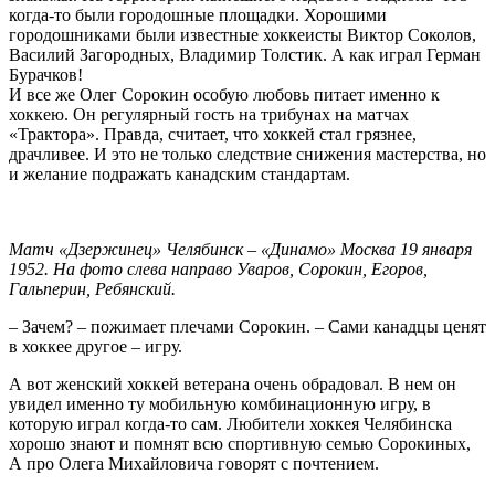
когда-то были городошные площадки. Хорошими
городошниками были известные хоккеисты Виктор Соколов,
Василий Загородных, Владимир Толстик. А как играл Герман
Бурачков!
И все же Олег Сорокин особую любовь питает именно к
хоккею. Он регулярный гость на трибунах на матчах
«Трактора». Правда, считает, что хоккей стал грязнее,
драчливее. И это не только следствие снижения мастерства, но
и желание подражать канадским стандартам.
Матч «Дзержинец» Челябинск – «Динамо» Москва 19 января
1952. На фото слева направо Уваров, Сорокин, Егоров,
Гальперин, Ребянский.
– Зачем? – пожимает плечами Сорокин. – Сами канадцы ценят
в хоккее другое – игру.
А вот женский хоккей ветерана очень обрадовал. В нем он
увидел именно ту мобильную комбинационную игру, в
которую играл когда-то сам. Любители хоккея Челябинска
хорошо знают и помнят всю спортивную семью Сорокиных,
А про Олега Михайловича говорят с почтением.