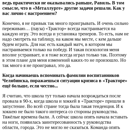
ведь практически не оказывались раньше, Равиль. В том
смысле, что в «Металлурге» другие задачи решали. Как у
вас лично с настроением?
Конечно, я не привык так много проигрывать. И очень сильно
переживаю… (пауза) «Трактор» всегда настраивается на
каждую игру. Это всегда и установка тренеров. То есть, нам не
надо смотреть на таблицу, на каком мы месте, с кем дальше
будем играть. Для нас есть каждый матч, в котором мы
настраиваемся только на победу. И такая психология меня
вполне устраивает, и я тоже всегда играл только так. Поэтому
в этом плане для меня изменений каких-то не произошло. Но
так много я не проигравал, это да.
Когда начинаешь вспоминать фамилии воспитанников
Челябинска, поражаешься ситуации кризиса в «Тракторе»
ещё больше, если честно...
Я считаю, что школа тут только начала возрождаться после
провала в 90-х, когда школа и хоккей в «Тракторе» пришли в
запустение. Во всей стране тогда была такая тенденция. И к
хоккею не было такого интереса со стороны руководства.
Тяжёлые времена были. А сейчас школа опять начала вставать
на ноги, появилась заинтересованность у руководства
области, города. Это не могло не сказаться. Команда опять