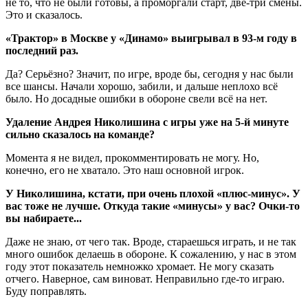
не то, что не были готовы, а проморгали старт, две-три смены.
Это и сказалось.
«Трактор» в Москве у «Динамо» выигрывал в 93-м году в
последний раз.
Да? Серьёзно? Значит, по игре, вроде бы, сегодня у нас были
все шансы. Начали хорошо, забили, и дальше неплохо всё
было. Но досадные ошибки в обороне свели всё на нет.
Удаление Андрея Николишина с игры уже на 5-й минуте
сильно сказалось на команде?
Момента я не видел, прокомментировать не могу. Но,
конечно, его не хватало. Это наш основной игрок.
У Николишина, кстати, при очень плохой «плюс-минус». У
вас тоже не лучше. Откуда такие «минусы» у вас? Очки-то
вы набираете...
Даже не знаю, от чего так. Вроде, стараешься играть, и не так
много ошибок делаешь в обороне. К сожалению, у нас в этом
году этот показатель немножко хромает. Не могу сказать
отчего. Наверное, сам виноват. Неправильно где-то играю.
Буду поправлять.