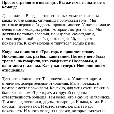
Просто странно это выглядит. Вы же самые опытные в
команде...
Да, согласен. Вроде, в ответственных моментах играем, а в
каких-то банальных ситуациях пропускаем голы. Мы
опытные игроки с Андреем, прошли многое. У нас в команде
очень много молодых ребят, которые смотрят на нас. Мы
должны не только словами, но и делом, самоотдачей,
самоотверженной игрой, где-то под шайбу лечь, им
показывать. К кому молодым тянуться? Только к нам.
Когда вы пришли в «Трактор» в прошлом сезоне,
Николишин как раз был капитаном. Потом у него была
травма, но говорили, что конфликт с Назаровым, а
капитаном стали вы. Как у вас теперь с Николишиным
отношения?
Тут ничего такого нет. Так получилось. У нас с Андреем
отличные, доверительные отношения. Мы в поездках в
номере вместе проживаем. Конечно, для меня очень приятно
быть капитаном «Трактора», а с другой стороны -
ответственность большая. Тем более, что я сам из Челябинска.
Там все родственники, друзья, товарищи. И папа, мама. Все
смотрят, переживают. И естественно, результат надо
показывать. И много молодых игроков, которые смотрят на