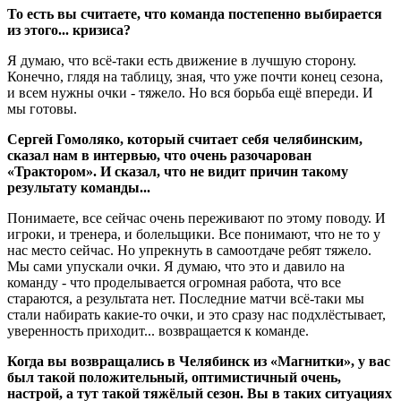
То есть вы считаете, что команда постепенно выбирается
из этого... кризиса?
Я думаю, что всё-таки есть движение в лучшую сторону.
Конечно, глядя на таблицу, зная, что уже почти конец сезона,
и всем нужны очки - тяжело. Но вся борьба ещё впереди. И
мы готовы.
Сергей Гомоляко, который считает себя челябинским,
сказал нам в интервью, что очень разочарован
«Трактором». И сказал, что не видит причин такому
результату команды...
Понимаете, все сейчас очень переживают по этому поводу. И
игроки, и тренера, и болельщики. Все понимают, что не то у
нас место сейчас. Но упрекнуть в самоотдаче ребят тяжело.
Мы сами упускали очки. Я думаю, что это и давило на
команду - что проделывается огромная работа, что все
стараются, а результата нет. Последние матчи всё-таки мы
стали набирать какие-то очки, и это сразу нас подхлёстывает,
уверенность приходит... возвращается к команде.
Когда вы возвращались в Челябинск из «Магнитки», у вас
был такой положительный, оптимистичный очень,
настрой, а тут такой тяжёлый сезон. Вы в таких ситуациях