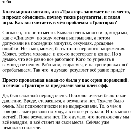
тебя.
Болельщики считают, что «Трактор» занимает не то место,
и просят объяснить, почему такие результаты, и такая
игра. Как вы считаете, в чём проблемы «Трактора»?
Согласен, что не то место. Бывало очень много игр, когда мы,
как с «Динамо», по ходу матча выигрывали, а потом
допускали на последних минутах, секундах, досадные
ошибки. Не знаю, может, быть это от нервного напряжения.
Может, ребята молодые, и кто-то перегорает в конце. Но я
думаю, что всё равно все работают. Кого-то упрекать в
самоотдаче нельзя. Работаем, стараемся, и на тренировках всё
отрабатываем. Так что, я думаю, результат всё равно придёт.
Просто провальная какая-то была у вас серия поражений,
и сейчас «Трактор» за пределами зоны плей-офф.
Да, был сложный период очень. Психологически было такое
давление. Вроде, стараешься, а результата нет. Тяжело было
очень. Мы психологически и не выдерживали. То, о чём я
говорю - выигрывали по ходу, а в итоге уступали. И так много
матчей. Пока результата нет. Но я думаю, что потихонечку мы
всё наладим, и всё станет на свои места. Сейчас уже
немножко полегче.