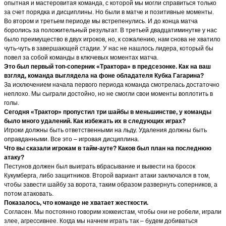
опытная и мастеровитая команда, с которой мы могли справиться только
за счет порядка и дисциплины. Но были в матче и позитивные моменты.
Во втором и третьем периоде мы встрепенулись. И до конца матча
боролись за положительный результат. В третьей двадцатиминутке у нас
было преимущество в двух игроков, но, к сожалению, нам снова не хватило
чуть-чуть в завершающей стадии. У нас не нашлось лидера, который бы
повел за собой команды в ключевых моментах матча.
Это был первый топ-соперник «Трактора» в предсезонке. Как на ваш
взгляд, команда выглядела на фоне обладателя Кубка Гагарина?
За исключением начала первого периода команда смотрелась достаточно
неплохо. Мы сыграли достойно, но не смогли свои моменты воплотить в
голы.
Сегодня «Трактор» пропустил три шайбы в меньшинстве, у команды
было много удалений. Как избежать их в следующих играх?
Игроки должны быть ответственными на льду. Удаления должны быть
оправданными. Все это – игровая дисциплина.
Что вы сказали игрокам в тайм-ауте? Каков был план на последнюю
атаку?
Пестунов должен был выиграть вбрасывание и вывести на бросок
Кукумберга, либо защитников. Второй вариант атаки заключался в том,
чтобы завести шайбу за ворота, таким образом развернуть соперников, а
потом атаковать.
Показалось, что команде не хватает жесткости.
Согласен. Мы постоянно говорим хоккеистам, чтобы они не робели, играли
злее, агрессивнее. Когда мы начнем играть так – будем добиваться