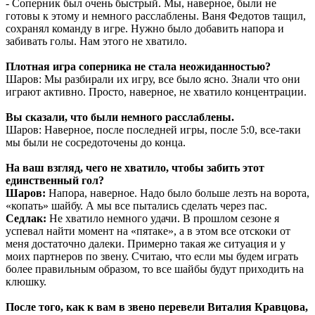
- Соперник был очень быстрый. Мы, наверное, были не
готовы к этому и немного расслаблены. Ваня Федотов тащил,
сохранял команду в игре. Нужно было добавить напора и
забивать голы. Нам этого не хватило.
Плотная игра соперника не стала неожиданностью?
Шаров: Мы разбирали их игру, все было ясно. Знали что они
играют активно. Просто, наверное, не хватило концентрации.
Вы сказали, что были немного расслаблены.
Шаров: Наверное, после последней игры, после 5:0, все-таки
мы были не сосредоточены до конца.
На ваш взгляд, чего не хватило, чтобы забить этот
единственный гол?
Шаров:
Напора, наверное. Надо было больше лезть на ворота,
«копать» шайбу. А мы все пытались сделать через пас.
Седлак:
Не хватило немного удачи. В прошлом сезоне я
успевал найти момент на «пятаке», а в этом все отскоки от
меня достаточно далеки. Примерно такая же ситуация и у
моих партнеров по звену. Считаю, что если мы будем играть
более правильным образом, то все шайбы будут приходить на
клюшку.
После того, как к вам в звено перевели Виталия Кравцова,