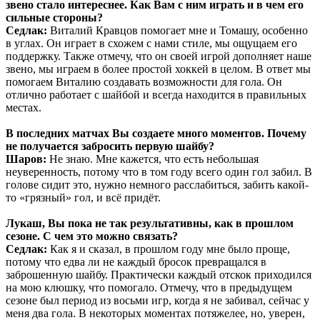
звено стало интереснее. Как Вам с ним играть и в чем его
сильные стороны?
Седлак:
Виталий Кравцов помогает мне и Томашу, особенно
в углах. Он играет в схожем с нами стиле, мы ощущаем его
поддержку. Также отмечу, что он своей игрой дополняет наше
звено, мы играем в более простой хоккей в целом. В ответ мы
помогаем Виталию создавать возможности для гола. Он
отлично работает с шайбой и всегда находится в правильных
местах.
В последних матчах Вы создаете много моментов. Почему
не получается забросить первую шайбу?
Шаров:
Не знаю. Мне кажется, что есть небольшая
неуверенность, потому что в том году всего один гол забил. В
голове сидит это, нужно немного расслабиться, забить какой-
то «грязный» гол, и всё придёт.
Лукаш, Вы пока не так результативны, как в прошлом
сезоне. С чем это можно связать?
Седлак:
Как я и сказал, в прошлом году мне было проще,
потому что едва ли не каждый бросок превращался в
заброшенную шайбу. Практически каждый отскок приходился
на мою клюшку, что помогало. Отмечу, что в предыдущем
сезоне был период из восьми игр, когда я не забивал, сейчас у
меня два гола. В некоторых моментах потяжелее, но, уверен,