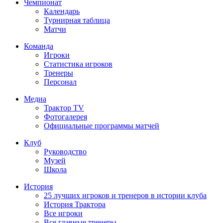
Чемпионат
Календарь
Турнирная таблица
Матчи
Команда
Игроки
Статистика игроков
Тренеры
Персонал
Медиа
Трактор TV
Фотогалерея
Официальные программы матчей
Клуб
Руководство
Музей
Школа
История
25 лучших игроков и тренеров в истории клуба
История Трактора
Все игроки
Все главные тренеры