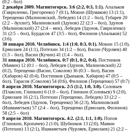
(0:2 - бол)
2 декабря 2009. Магнитогорск. 3:6 (2:2, 0:3, 1:1).
Апальков
(Гавриленко, Григоренко) 7 (0:1), Мокин (Шумаков) 13 (1:1),
Терещенко (Малиновский, Лебедев) 14 (1:2 – бол), Губарев 20
(2:2 – буллит), Малиновский (Здунов) 22 (2:3 – бол), Здунов
(Малиновский) 27 (2:4 – мен), Лебедев (Здунов, Гавриленко)
31 (2:5 – бол), Бурдасов 47 (3:5 - бол), Филонов (Апальков) 52
(3:6).
30 января 2010. Челябинск. 1:4 (1:0, 0:3, 0:1).
Мокин 15 (1:0),
Ермолаев 24 (1:1), Потехин 34 (1:2 – бол), Васин (Чурляев) 40
(1:3 – бол), Васин (Кучин) 41 (1:4 – бол).
31 января 2010. Челябинск. 0:7 (0:1, 0:2, 0:4).
Постников
(Мамин) 12 (0:1 – бол), Лебедев (Здунов, Малиновский) 22
(0:2), Терещенко (Васин, Соколов) 36 (0:3 – бол), Васин
(Хабаров) 42 (0:4), Постников (Дыньков, Хабаров) 47 (0:5 –
бол), Тарасов (Соколов) 54 (0:6), Филонов (Терещенко) 57 (0:7)
8 апреля 2010. Магнитогорск. 2:5 (1:2, 1:0, 3:0).
Соловьев
(Плаксин, Глинкин) 6 (1:0 – бол), Глинкин (Соловьев) 9 (2:0),
Ермолаев 16 (2:1), Потехин (Терещенко, Лебедев) 33 (2:2 –
бол), Лебедев (Здунов, Терещенко) 56 (2:3), Малиновский
(Ишмаметьев) 57 (2:4 – бол), Терещенко (Ермолаев, Филонов)
58 (2:5 – бол)
9 апреля 2010. Магнитогорск. 4:2. (2:1, 1:1, 1:0).
Попов
(Глинкин, Кропачев) 2 (1:0), Шубников 13 (2:0), Мамин
(Потехин) 13 (2:1), Ишмаметьев (Чурляев, Ермолаев) 21 (2:2 –