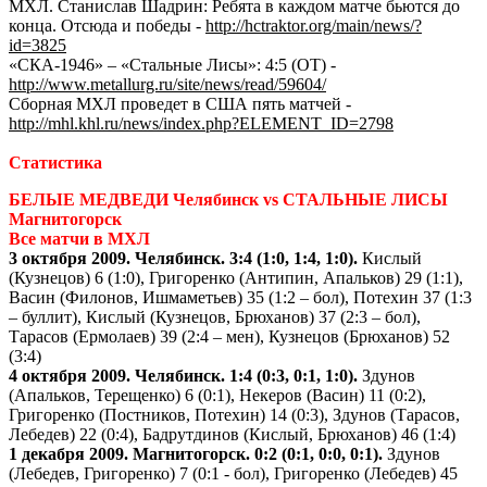
МХЛ. Станислав Шадрин: Ребята в каждом матче бьются до
конца. Отсюда и победы -
http://hctraktor.org/main/news/?
id=3825
«СКА-1946» – «Стальные Лисы»: 4:5 (ОТ) -
http://www.metallurg.ru/site/news/read/59604/
Сборная МХЛ проведет в США пять матчей -
http://mhl.khl.ru/news/index.php?ELEMENT_ID=2798
Статистика
БЕЛЫЕ МЕДВЕДИ Челябинск vs СТАЛЬНЫЕ ЛИСЫ
Магнитогорск
Все матчи в МХЛ
3 октября 2009. Челябинск. 3:4 (1:0, 1:4, 1:0).
Кислый
(Кузнецов) 6 (1:0), Григоренко (Антипин, Апальков) 29 (1:1),
Васин (Филонов, Ишмаметьев) 35 (1:2 – бол), Потехин 37 (1:3
– буллит), Кислый (Кузнецов, Брюханов) 37 (2:3 – бол),
Тарасов (Ермолаев) 39 (2:4 – мен), Кузнецов (Брюханов) 52
(3:4)
4 октября 2009. Челябинск. 1:4 (0:3, 0:1, 1:0).
Здунов
(Апальков, Терещенко) 6 (0:1), Некеров (Васин) 11 (0:2),
Григоренко (Постников, Потехин) 14 (0:3), Здунов (Тарасов,
Лебедев) 22 (0:4), Бадрутдинов (Кислый, Брюханов) 46 (1:4)
1 декабря 2009. Магнитогорск. 0:2 (0:1, 0:0, 0:1).
Здунов
(Лебедев, Григоренко) 7 (0:1 - бол), Григоренко (Лебедев) 45