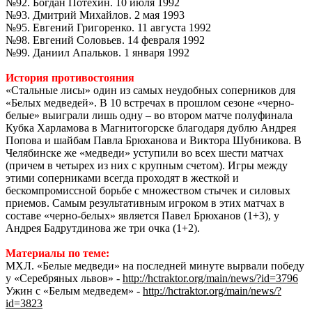
№92. Богдан Потехин. 10 июля 1992
№93. Дмитрий Михайлов. 2 мая 1993
№95. Евгений Григоренко. 11 августа 1992
№98. Евгений Соловьев. 14 февраля 1992
№99. Даниил Апальков. 1 января 1992
История противостояния
«Стальные лисы» один из самых неудобных соперников для
«Белых медведей». В 10 встречах в прошлом сезоне «черно-
белые» выиграли лишь одну – во втором матче полуфинала
Кубка Харламова в Магнитогорске благодаря дублю Андрея
Попова и шайбам Павла Брюханова и Виктора Шубникова. В
Челябинске же «медведи» уступили во всех шести матчах
(причем в четырех из них с крупным счетом). Игры между
этими соперниками всегда проходят в жесткой и
бескомпромиссной борьбе с множеством стычек и силовых
приемов. Самым результативным игроком в этих матчах в
составе «черно-белых» является Павел Брюханов (1+3), у
Андрея Бадрутдинова же три очка (1+2).
Материалы по теме:
МХЛ. «Белые медведи» на последней минуте вырвали победу
у «Серебряных львов» -
http://hctraktor.org/main/news/?id=3796
Ужин с «Белым медведем» -
http://hctraktor.org/main/news/?
id=3823