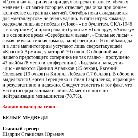
«Газовика» на три очка при двух встречах в запасе. «Белых
медведей» от магнитогорцев отделяет два очка при общем
количестве сыгранных матчей. Октябрь пока складывается
для «металлургов» не очень удачно. В пяти играх команда
одержала лишь две победы («Локо» - по буллитам, СКА-1946
– в овертайме) и проиграла по буллитам «Толпару», «Алмазу»
и в основное время «Серебряным львам». «Стальные лисы» -
самая результативная команда конференции с 66 шайбами, да
и в лиге магнитогорцы уступают лишь сверхатакующей
«Красной Армии», у которой 70 голов. С обороной же у
нашего предстоящего соперника не так гладко – пропущено
43 шайбы (8 место в конференции). Лидерами нападения
«лис» являются Даниил Апальков (25 очков), Евгений
Соловьев (19 очков) и Кирилл Лебедев (17 баллов). В обороне
выделяются Сергей Терещенко и Иван Гавриленко, играющие
и результативно и надежно. Следует отметить и тот факт, что
магнитогорцы занимают лишь 24 место в лиге по
нейтрализации меньшинства (78.7%).
Заявки команд на сезон
БЕЛЫЕ МЕДВЕДИ
Главный тренер
Шадрин Станислав Юрьевич