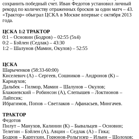
сохранить победный счет. Иван Федотов установил личный
рекорд по количеству отраженных бросков за один матч – 43.
«Трактор» обыграл ЦСКА в Москве впервые с октября 2013
года.
ЦСКА 1:2 ТРАКТОР
0:1 – Основин (Бодров) – 02:55 (5х4)
0:2 – Бэйлен (Седлак) – 43:30
1:2 – Шалунов (Мамин, Окулов) – 52:55
ЦСКА
Шарыченков (58:33-60:00)
Киселевич (А) – Сергеев, Сошников – Андронов (К) –
Карнаухов;
Дальбек – Гилмор, Мамин – Шалунов – Окулов;
Блажиевский – Робинсон (А), Слепышев – Локтионов –
Лайпсик;
Ибрагимов, Попов – Светлаков – Афанасьев, Мингачев.
ТРАКТОР
Федотов
Пилут – Манухов, Калинин (К) – Бывальцев – Основин;
Телегин – Бэйлен (А), Авцин – Седлак (А) – Гика;
Бодров – Карпухин, Горюнов-Рольгизер – Ильин – Шолохов;