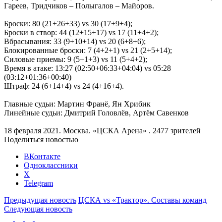
Гареев, Тридчиков – Полыгалов – Майоров.
Броски: 80 (21+26+33) vs 30 (17+9+4);
Броски в створ: 44 (12+15+17) vs 17 (11+4+2);
Вбрасывания: 33 (9+10+14) vs 20 (6+8+6);
Блокированные броски: 7 (4+2+1) vs 21 (2+5+14);
Силовые приемы: 9 (5+1+3) vs 11 (5+4+2);
Время в атаке: 13:27 (02:50+06:33+04:04) vs 05:28
(03:12+01:36+00:40)
Штраф: 24 (6+14+4) vs 24 (4+16+4).
Главные судьи: Мартин Франё, Ян Хрибик
Линейные судьи: Дмитрий Головлёв, Артём Савенков
18 февраля 2021. Москва. «ЦСКА Арена» . 2477 зрителей
Поделиться новостью
ВКонтакте
Одноклассники
X
Telegram
Предыдущая новость
ЦСКА vs «Трактор». Составы команд
Следующая новость