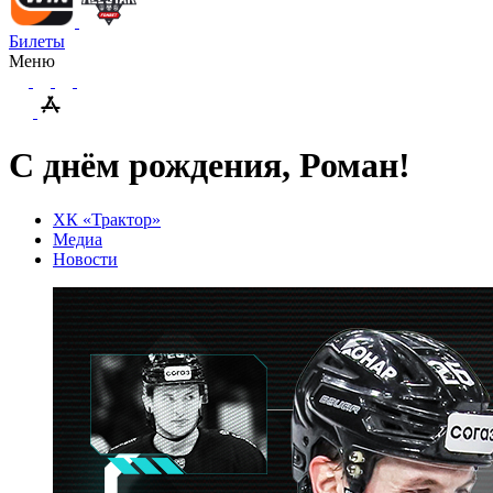
Билеты
Меню
С днём рождения, Роман!
ХК «Трактор»
Медиа
Новости