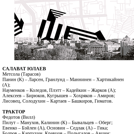
САЛАВАТ ЮЛАЕВ
Метсола (Тарасов)
Панин (К) – Ларсен, Гранлунд – Маннинен – Хартикайнен
(А);
Науменков – Коледов, Плэтт – Кадейкин – Жарков (А);
Алексеев – Бирюков, Кугрышев – Хохряков – Амиров;
Лисовец, Солодухин – Картаев – Башкиров, Гиматов.
ТРАКТОР
Федотов (Вилл)
Пилут – Манухов, Калинин (К) – Бывальцев – Оберг;
Евенко – Бэйлен (А), Основин – Седлак (А) – Гика;
Бодров – Карпухин, Кравцов – Полыгалов – Авцин;