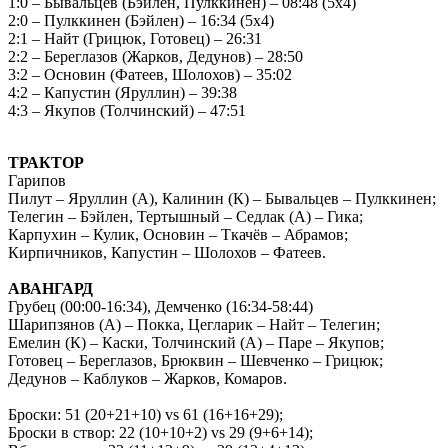
1:0 – Бывальцев (Бэйлен, Пулккинен) – 08:48 (5х4)
2:0 – Пулккинен (Бэйлен) – 16:34 (5х4)
2:1 – Найт (Грицюк, Готовец) – 26:31
2:2 – Береглазов (Жарков, Дедунов) – 28:50
3:2 – Основин (Фатеев, Шолохов) – 35:02
4:2 – Капустин (Яруллин) – 39:38
4:3 – Якупов (Толчинский) – 47:51
ТРАКТОР
Гарипов
Пилут – Яруллин (А), Калинин (К) – Бывальцев – Пулккинен;
Телегин – Бэйлен, Тертышный – Седлак (А) – Гика;
Карпухин – Кулик, Основин – Ткачёв – Абрамов;
Кирпичников, Капустин – Шолохов – Фатеев.
АВАНГАРД
Грубец (00:00-16:34), Демченко (16:34-58:44)
Шарипзянов (А) – Покка, Цегларик – Найт – Телегин;
Емелин (К) – Каски, Толчинский (А) – Паре – Якупов;
Готовец – Береглазов, Брюквин – Шевченко – Грицюк;
Дедунов – Каблуков – Жарков, Комаров.
Броски: 51 (20+21+10) vs 61 (16+16+29);
Броски в створ: 22 (10+10+2) vs 29 (9+6+14);