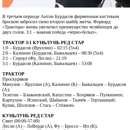
В третьем периоде Антон Бурдасов фирменным кистевым
броском забросил свою вторую шайбу матча. Форвард
«Трактора» вновь увеличил преимущество челябинцев до
двух голов. 3:1 – важная победа «черно-белых».
ТРАКТОР 3:1 КУНЬЛУНЬ РЕД СТАР
1:0 – Бурдасов (Яруллин) – 02:15 (5х4)
2:0 – Калинин (Бурдасов, Бывальцев) – 08:30 (5х4)
2:1 – Спроул (Фу, Лесли) – 21:19
3:1 – Бурдасов (Калинин, Бывальцев) – 53:08
ТРАКТОР
Проскуряков
Манухов – Яруллин (А), Калинин (К) – Бывальцев – Бурдасов
(А);
Телегин – Блажиевский, Капустин – Хохряков – Пулккинен;
Карпухин – Ясинский, Шабанов – Ткачёв – Тертышный;
Кулик, Шолохов – Стась – Стёжкин.
КУНЬЛУНЬ РЕД СТАР
Смит (00:00-57:49)
Лесли (А) – ЛоВерде (А), Фу – Броссо – Ип (К);