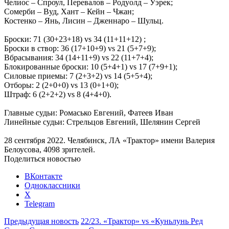
Челиос – Спроул, Перевалов – Родуолд – Уэрек;
Сомерби – Вуд, Хант – Кейн – Чжан;
Костенко – Янь, Лисин – Дженнаро – Шульц.
Броски: 71 (30+23+18) vs 34 (11+11+12) ;
Броски в створ: 36 (17+10+9) vs 21 (5+7+9);
Вбрасывания: 34 (14+11+9) vs 22 (11+7+4);
Блокированные броски: 10 (5+4+1) vs 17 (7+9+1);
Силовые приемы: 7 (2+3+2) vs 14 (5+5+4);
Отборы: 2 (2+0+0) vs 13 (0+1+0);
Штраф: 6 (2+2+2) vs 8 (4+4+0).
Главные судьи: Ромасько Евгений, Фатеев Иван
Линейные судьи: Стрельцов Евгений, Шелянин Сергей
28 сентября 2022. Челябинск, ЛА «Трактор» имени Валерия
Белоусова, 4098 зрителей.
Поделиться новостью
ВКонтакте
Одноклассники
X
Telegram
Предыдущая новость
22/23. «Трактор» vs «Куньлунь Ред