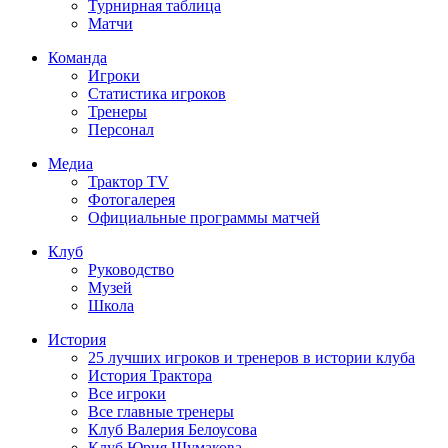
Турнирная таблица
Матчи
Команда
Игроки
Статистика игроков
Тренеры
Персонал
Медиа
Трактор TV
Фотогалерея
Официальные программы матчей
Клуб
Руководство
Музей
Школа
История
25 лучших игроков и тренеров в истории клуба
История Трактора
Все игроки
Все главные тренеры
Клуб Валерия Белоусова
Клуб Юрия Шумакова