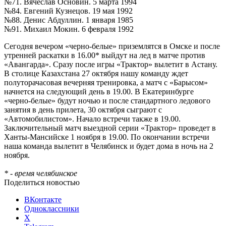
№71. Вячеслав Основин. 5 марта 1994
№84. Евгений Кузнецов. 19 мая 1992
№88. Денис Абдуллин. 1 января 1985
№91. Михаил Мокин. 6 февраля 1992
Сегодня вечером «черно-белые» приземлятся в Омске и после
утренней раскатки в 16.00* выйдут на лед в матче против
«Авангарда». Сразу после игры «Трактор» вылетит в Астану.
В столице Казахстана 27 октября нашу команду ждет
полуторачасовая вечерняя тренировка, а матч с «Барысом»
начнется на следующий день в 19.00. В Екатеринбурге
«черно-белые» будут ночью и после стандартного ледового
занятия в день прилета, 30 октября сыграют с
«Автомобилистом». Начало встречи также в 19.00.
Заключительный матч выездной серии «Трактор» проведет в
Ханты-Мансийске 1 ноября в 19.00. По окончании встречи
наша команда вылетит в Челябинск и будет дома в ночь на 2
ноября.
* - время челябинское
Поделиться новостью
ВКонтакте
Одноклассники
X