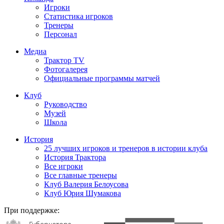
Игроки
Статистика игроков
Тренеры
Персонал
Медиа
Трактор TV
Фотогалерея
Официальные программы матчей
Клуб
Руководство
Музей
Школа
История
25 лучших игроков и тренеров в истории клуба
История Трактора
Все игроки
Все главные тренеры
Клуб Валерия Белоусова
Клуб Юрия Шумакова
При поддержке: