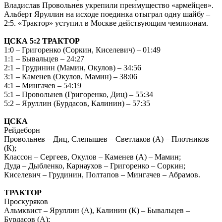
Владислав Провольнев укрепили преимущество «армейцев».
Альберт Яруллин на исходе поединка отыграл одну шайбу –
2:5. «Трактор» уступил в Москве действующим чемпионам.
ЦСКА 5:2 ТРАКТОР
1:0 – Григоренко (Соркин, Киселевич) – 01:49
1:1 – Бывальцев – 24:27
2:1 – Грудинин (Мамин, Окулов) – 34:56
3:1 – Каменев (Окулов, Мамин) – 38:06
4:1 – Мингачев – 54:19
5:1 – Провольнев (Григоренко, Диц) – 55:34
5:2 – Яруллин (Бурдасов, Калинин) – 57:35
ЦСКА
Рейдеборн
Провольнев – Диц, Слепышев – Светлаков (А) – Плотников
(К);
Классон – Сергеев, Окулов – Каменев (А) – Мамин;
Дуда – Дыбленко, Карнаухов – Григоренко – Соркин;
Киселевич – Грудинин, Полтапов – Мингачев – Абрамов.
ТРАКТОР
Проскуряков
Альмквист – Яруллин (А), Калинин (К) – Бывальцев –
Бурдасов (А);