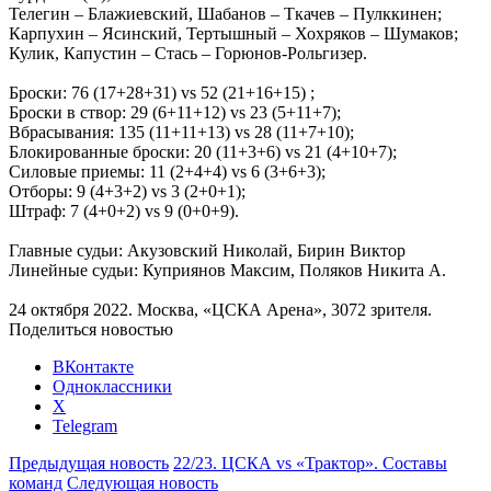
Телегин – Блажиевский, Шабанов – Ткачев – Пулккинен;
Карпухин – Ясинский, Тертышный – Хохряков – Шумаков;
Кулик, Капустин – Стась – Горюнов-Рольгизер.
Броски: 76 (17+28+31) vs 52 (21+16+15) ;
Броски в створ: 29 (6+11+12) vs 23 (5+11+7);
Вбрасывания: 135 (11+11+13) vs 28 (11+7+10);
Блокированные броски: 20 (11+3+6) vs 21 (4+10+7);
Силовые приемы: 11 (2+4+4) vs 6 (3+6+3);
Отборы: 9 (4+3+2) vs 3 (2+0+1);
Штраф: 7 (4+0+2) vs 9 (0+0+9).
Главные судьи: Акузовский Николай, Бирин Виктор
Линейные судьи: Куприянов Максим, Поляков Никита А.
24 октября 2022. Москва, «ЦСКА Арена», 3072 зрителя.
Поделиться новостью
ВКонтакте
Одноклассники
X
Telegram
Предыдущая новость
22/23. ЦСКА vs «Трактор». Составы
команд
Следующая новость