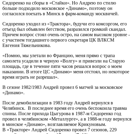
Сидоренко на сборы в «Стайки». Но Андрею по стилю
больше подходило московское «Динамо», поэтому он
согласился поехать в Минск в фарм-команду москвичей.
Сидоренко уходил из «Трактора», будучи его комсоргом, его
отъезд был объявлен бегством, разразился громкий скандал.
Причем вопрос стоял очень остро, на самом высоком уровне -
с участием тогдашнего первого секретаря ЦК ВЛКСМ
Евгения Тяжельникова.
«Помню, мы улетали во Францию, меня прямо с трапа
самолета усадили в черную «Волгу» и привезли на Старую
площадь, где в течение пяти часов решался вопрос о моем
наказании. В итоге ЦС «Динамо» меня отстоял, но некоторое
время играть не разрешал».
В сезоне 1982/1983 Андрей провел 6 матчей за московское
«Динамо».
После демобилизации в 1983 году Андрей вернулся в
Челябинск. В последнее время его очень беспокоила травма
спины. После прихода Цыгурова в 1987-м Сидоренко год
провел в челябинском «Металлурге», а в 1988-м году вернулся
в минское «Динамо», возглавляемое Крикуновым.
В «Тракторе» Андрей Сидоренко провел 7 сезонов, 229