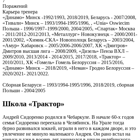
7
Поражений
Карьера тренера
«Динамо» Минск -1992/1993, 2018/2019, Беларусь - 2007/2008,
«Тивали» Минск – 1993/1994-1995/1996, , «Unia» Oswiecim
Польша - 1996/1997–1999/2000, 2004/2005, «Спартак» Москва
- 2011/2012-2012/2013, «Металлург» Новокузнецк – 2000/2001-
2001/2002, «Химик-СКА» Новополоцк Беларусь – 2003/2004,
«Амур» Хабаровск – 2005/2006-2006/2007, ХК «Дмитров»
Дмитров высшая лига – 2008/2009, «Дизель» Пенза ВХЛ –
2009/2010, 2013/2014 - 2014/2015, 2017/2018, «Трактор» –
2010/2011, ХК «Гомель» Гомель Белоруссия – 2015/2016,
«Динамо» Минск – 2018/2019, «Неман» Гродно Белоруссия –
2020/2021- 2021/2022.
Cборная Беларуси – 1993/1994-1995/1996, 2018/2019, сборная
Польши - 2004/2005
Школа «Трактор»
Андрей Сидоренко родился в Чебаркуле. В начале 60-х годов
семья Сидоренко переехала в Челябинск. На Урале тогда
бурно развивался хоккей, играли в него в каждом дворе, и это
увлечение не минуло маленького Андрея. Он рано встал на
коньки и уже в восемь лет занимался в школе челябинского