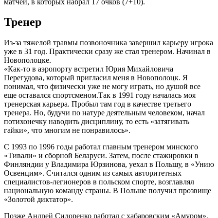
матчей, в которых набрал 17 очков (7+10).
Тренер
Из-за тяжелой травмы позвоночника завершил карьеру игрока
уже в 31 год. Практически сразу же стал тренером. Начинал в
Новополоцке.
«Как-то в аэропорту встретил Юрия Михайловича
Перегудова, который пригласил меня в Новополоцк. Я
понимал, что физически уже не могу играть, но душой все
еще оставался спортсменом.Так в 1991 году началась моя
тренерская карьера. Пробыл там год в качестве третьего
тренера. Но, будучи по натуре деятельным человеком, начал
потихонечку наводить дисциплину, то есть «затягивать
гайки», что многим не понравилось».
С 1993 по 1996 годы работал главным тренером минского
«Тивали» и сборной Беларуси. Затем, после стажировки в
Финляндии у Владимира Юрзинова, уехал в Польшу, в «Унию
Освенцим». Считался одним из самых авторитетных
специалистов-легионеров в польском спорте, возглавлял
национальную команду страны. В Польше получил прозвище
«Золотой диктатор».
Позже Андрей Сидоренко работал с хабаровским «Амуром»,