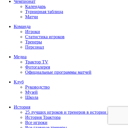
Чемпионат
Календарь
Турнирная таблица
Матчи
Команда
Игроки
Статистика игроков
Тренеры
Персонал
Медиа
Трактор TV
Фотогалерея
Официальные программы матчей
Клуб
Руководство
Музей
Школа
История
25 лучших игроков и тренеров в истории клуба
История Трактора
Все игроки
Все главные тренеры