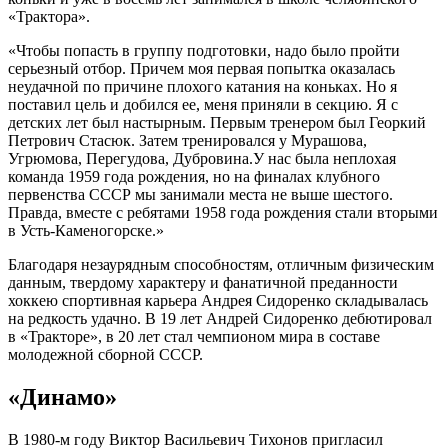
«Трактора».
«Чтобы попасть в группу подготовки, надо было пройти
серьезный отбор. Причем моя первая попытка оказалась
неудачной по причине плохого катания на коньках. Но я
поставил цель и добился ее, меня приняли в секцию. Я с
детских лет был настырным. Первым тренером был Георкий
Петрович Стасюк. Затем тренировался у Мурашова,
Угрюмова, Перегудова, Дубровина.У нас была неплохая
команда 1959 года рождения, но на финалах клубного
первенства СССР мы занимали места не выше шестого.
Правда, вместе с ребятами 1958 года рождения стали вторыми
в Усть-Каменогорске.»
Благодаря незаурядным способностям, отличным физическим
данным, твердому характеру и фанатичной преданности
хоккею спортивная карьера Андрея Сидоренко складывалась
на редкость удачно. В 19 лет Андрей Сидоренко дебютировал
в «Тракторе», в 20 лет стал чемпионом мира в составе
молодежной сборной СССР.
«Динамо»
В 1980-м году Виктор Васильевич Тихонов пригласил